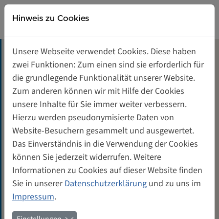
Direkt zur Hauptnavigation springen
Direkt zum Inhalt springen
Weiberwirtschaft
Hinweis zu Cookies
Gründerinnen- und Unternehmerinnenzentrum
Unsere Webseite verwendet Cookies. Diese haben
Tagungsräume mieten
zwei Funktionen: Zum einen sind sie erforderlich für
Ein Grünes Geschenk für die
die grundlegende Funktionalität unserer Website.
WeiberWirtschaft
Unterstützung für Gründerinnen
Zum anderen können wir mit Hilfe der Cookies
unsere Inhalte für Sie immer weiter verbessern.
Genossenschaft von und für Frauen
Hierzu werden pseudonymisierte Daten von
Im Jahre 2014 erreichte den Vorstand der Brief einer
Website-Besuchern gesammelt und ausgewertet.
Genossenschafterin, die sich Gedanken über die
Kontakt
Das Einverständnis in die Verwendung der Cookies
Zukunft ihres schönen Gartengrundstückes machte,
können Sie jederzeit widerrufen. Weitere
das im Umland von Berlin liegt. Eine wichtige Option sei
Informationen zu Cookies auf dieser Website finden
für sie, so schrieb sie uns, den Garten für eine Nutzung
Sie in unserer
Datenschutzerklärung
und zu uns im
zu öffnen, die über den privaten Gebrauch hinausgeht,
Impressum
.
also vielen zugutekommt. Der Brief endete mit der
Frage: „Ist es für die WeiberWirtschaft denkbar, ihr das