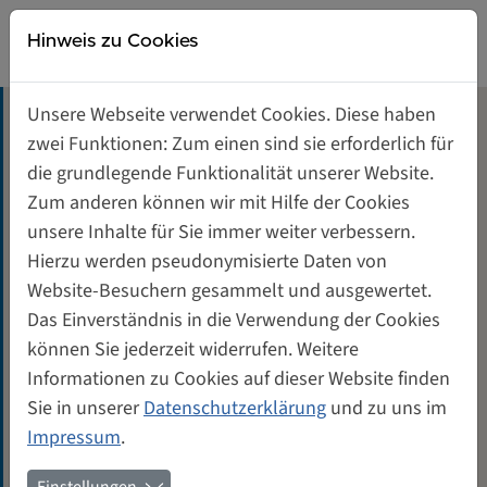
Direkt zur Hauptnavigation springen
Direkt zum Inhalt springen
Weiberwirtschaft
Hinweis zu Cookies
Gründerinnen- und Unternehmerinnenzentrum
Unsere Webseite verwendet Cookies. Diese haben
Tagungsräume mieten
zwei Funktionen: Zum einen sind sie erforderlich für
Ute Schlegelmilch hatte ihre
die grundlegende Funktionalität unserer Website.
Handwerker im Griff
Unterstützung für Gründerinnen
Zum anderen können wir mit Hilfe der Cookies
unsere Inhalte für Sie immer weiter verbessern.
Genossenschaft von und für Frauen
Hierzu werden pseudonymisierte Daten von
Ute Schlegelmilch war als langjährige
Website-Besuchern gesammelt und ausgewertet.
Geschaftsführerin und Vertreterin der Bauherrin
Kontakt
Das Einverständnis in die Verwendung der Cookies
WeiberWirtschaft dafür berüchtigt, dass sie eine
können Sie jederzeit widerrufen. Weitere
konstante und qualitativ wertvolle Arbeitsleistung der
Informationen zu Cookies auf dieser Website finden
Handwerker, notfalls eben auch am Wochenende und
Sie in unserer
Datenschutzerklärung
und zu uns im
am Abend, mit harten Worten zu beschleunigen und
Impressum
.
mit süßem Backwerk zu vergüten pflegte. Wir haben sie
gebeten, mal zu überschlagen, wie viele Kuchen es