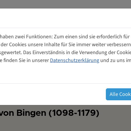
aben zwei Funktionen: Zum einen sind sie erforderlich für
 der Cookies unsere Inhalte für Sie immer weiter verbesse
wertet. Das Einverständnis in die Verwendung der Cookies
ume
Unterstützung für
Genossensch
e finden Sie in unserer
Datenschutzerklärung
und zu uns i
Gründerinnen
von und für
Alle Cook
von Bingen (1098-1179)