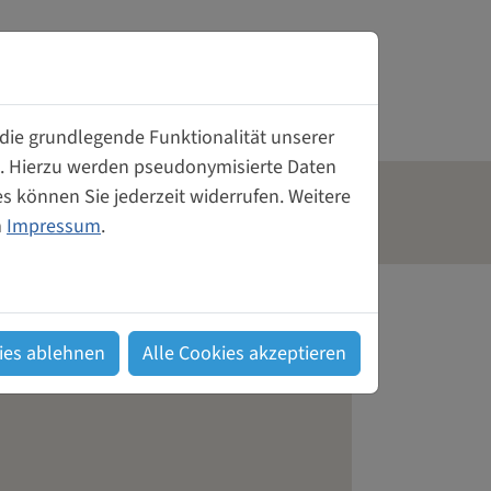
Weiberwirtschaft
Gründerinnen- und Unternehmerinnenzentrum
Tagungsräume mieten
 die grundlegende Funktionalität unserer
rn. Hierzu werden pseudonymisierte Daten
Unterstützung für Gründerinnen
 können Sie jederzeit widerrufen. Weitere
aft
Kontakt
m
Impressum
.
 Frauen
Genossenschaft von und für Frauen
Kontakt
ies ablehnen
Alle Cookies akzeptieren