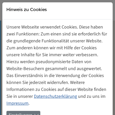
Direkt zur Hauptnavigation springen
Direkt zum Inhalt springen
Weiberwirtschaft
Hinweis zu Cookies
Gründerinnen- und Unternehmerinnenzentrum
Unsere Webseite verwendet Cookies. Diese haben
Tagungsräume mieten
zwei Funktionen: Zum einen sind sie erforderlich für
Käthe Paulus (1868-1935)
die grundlegende Funktionalität unserer Website.
Unterstützung für Gründerinnen
Zum anderen können wir mit Hilfe der Cookies
unsere Inhalte für Sie immer weiter verbessern.
Juni 2007
Quadratmeter: 83,85
Genossenschaft von und für Frauen
Hierzu werden pseudonymisierte Daten von
Website-Besuchern gesammelt und ausgewertet.
Das luftige Dachgeschoss 5.4 in den Hofgebäuden
Kontakt
Das Einverständnis in die Verwendung der Cookies
hoch über den Dächern Berlins ist genau die
können Sie jederzeit widerrufen. Weitere
richtige Fläche, um sie der ersten
Informationen zu Cookies auf dieser Website finden
Fallschirmspringerin Deutschlands zu widmen.
Sie in unserer
Datenschutzerklärung
und zu uns im
Käthe Paulus (1868-1935) nähte den Fallschirm für
Impressum
.
diesen Sprung 1893 selbst und sprang aus einem