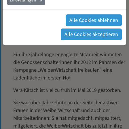
Einstellungen
die volle Verantwortung für das Wohl und Wehe der
Genossenschaft. Anschließend, bis 2011, war Vera
Kätsch Mitglied des Aufsichtsrats. Beim Push-up
Alle Cookies ablehnen
Mentoring Programm von WeiberWirtschaft und
Alle Cookies akzeptieren
Gründerinnenzentrale engagierte sie sich als
Mentorin.
Für ihre jahrelange engagierte Mitarbeit widmeten
die Genossenschafterinnen ihr 2012 im Rahmen der
Kampagne „WeiberWirtschaft freikaufen“ eine
Ladenfläche im ersten Hof.
Vera Kätsch ist viel zu früh im Mai 2019 gestorben.
Sie war über Jahrzehnte an der Seite der aktiven
Frauen in der WeiberWirtschaft und auch der
Mitarbeiterinnen: Sie hat mitgedacht, mitgezittert,
mitgefeiert, die WeiberWirtschaft bis zuletzt in ihre