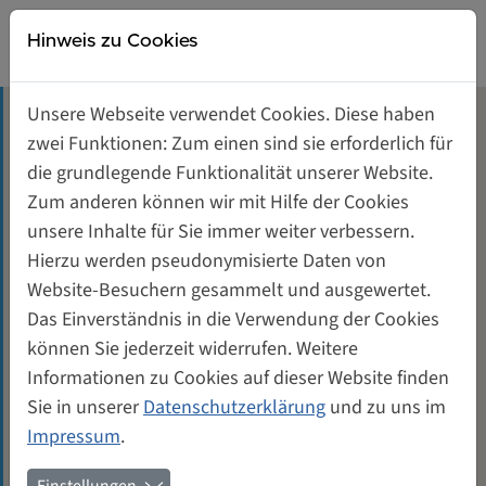
Direkt zur Hauptnavigation springen
Direkt zum Inhalt springen
Weiberwirtschaft
Hinweis zu Cookies
Gründerinnen- und Unternehmerinnenzentrum
Unsere Webseite verwendet Cookies. Diese haben
Tagungsräume mieten
zwei Funktionen: Zum einen sind sie erforderlich für
Vera Kätsch (1957-2019)
die grundlegende Funktionalität unserer Website.
Unterstützung für Gründerinnen
Zum anderen können wir mit Hilfe der Cookies
unsere Inhalte für Sie immer weiter verbessern.
August 2012
Quadratmeter: 70,28
Genossenschaft von und für Frauen
Hierzu werden pseudonymisierte Daten von
Website-Besuchern gesammelt und ausgewertet.
Vera Kätsch zog 1994 mit ihrer Computerschule
Kontakt
Das Einverständnis in die Verwendung der Cookies
Durchblick GmbH und dem neugegründeten Café
können Sie jederzeit widerrufen. Weitere
Ada als eine der ersten Mieterinnen ins Vorderhaus
Informationen zu Cookies auf dieser Website finden
der WeiberWirtschaft ein. Als die Firma sechs Jahre
Sie in unserer
Datenschutzerklärung
und zu uns im
später einen neuen Standort bezog, blieb die
Impressum
.
überzeugte Genossenschafterin im Ehrenamt: 2000
bis 2004 übernahm sie als Mitglied des Vorstands