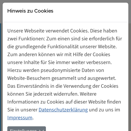
Direkt zur Hauptnavigation springen
Direkt zum Inhalt springen
Weiberwirtschaft
Hinweis zu Cookies
Gründerinnen- und Unternehmerinnenzentrum
Unsere Webseite verwendet Cookies. Diese haben
Tagungsräume mieten
zwei Funktionen: Zum einen sind sie erforderlich für
Die Sommerausgabe des
die grundlegende Funktionalität unserer Website.
Rundbriefs ist da!
Unterstützung für Gründerinnen
Zum anderen können wir mit Hilfe der Cookies
unsere Inhalte für Sie immer weiter verbessern.
Genossenschaft von und für Frauen
Hierzu werden pseudonymisierte Daten von
25.06.2026
Website-Besuchern gesammelt und ausgewertet.
Kontakt
Das Einverständnis in die Verwendung der Cookies
Was ist in der WeiberWirtschaft los? In unserem
können Sie jederzeit widerrufen. Weitere
neuesten Rundbrief berichten wir über aktuelle
Informationen zu Cookies auf dieser Website finden
Projekte und Vorhaben unserer Genossenschaft.
Sie in unserer
Datenschutzerklärung
und zu uns im
Impressum
.
Diesmal berichten wir über: